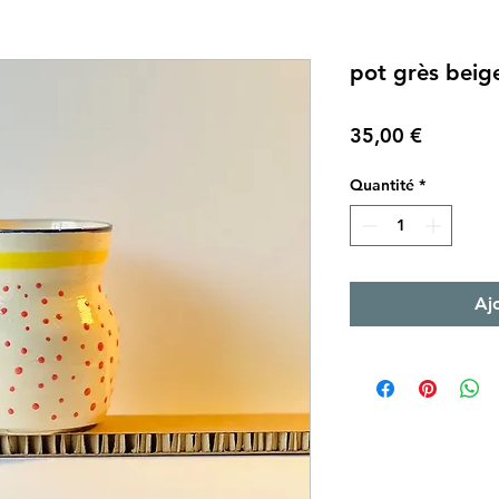
pot grès beig
Prix
35,00 €
Quantité
*
Aj